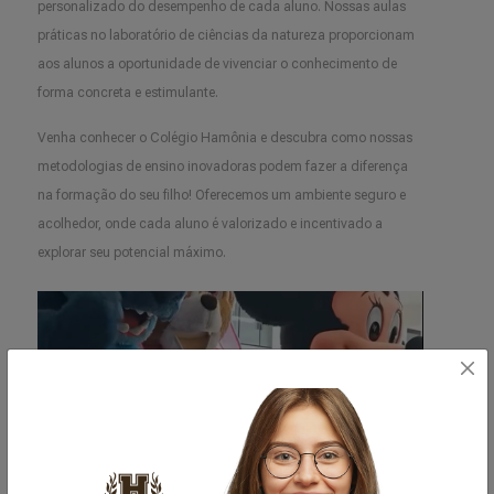
personalizado do desempenho de cada aluno. Nossas aulas
práticas no laboratório de ciências da natureza proporcionam
aos alunos a oportunidade de vivenciar o conhecimento de
forma concreta e estimulante.
Venha conhecer o Colégio Hamônia e descubra como nossas
metodologias de ensino inovadoras podem fazer a diferença
na formação do seu filho! Oferecemos um ambiente seguro e
acolhedor, onde cada aluno é valorizado e incentivado a
explorar seu potencial máximo.