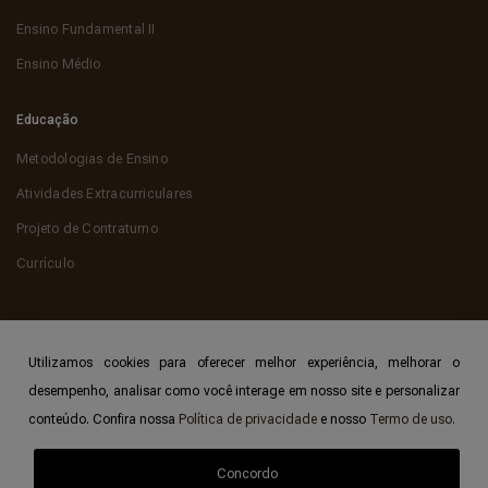
Ensino Fundamental II
Ensino Médio
Educação
Metodologias de Ensino
Atividades Extracurriculares
Projeto de Contraturno
Currículo
Utilizamos cookies para oferecer melhor experiência, melhorar o
desempenho, analisar como você interage em nosso site e personalizar
© 2026 Colégio Hamônia, a escola que faz a diferença! - Todos os direitos
conteúdo. Confira nossa
Política de privacidade
e nosso
Termo de uso.
reservados.
Política de Privacidade
Termos de Uso
Concordo