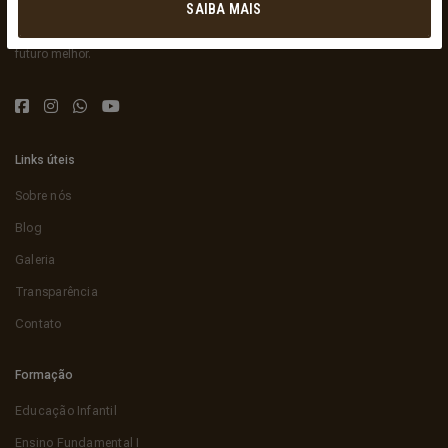
O Colégio Hamônia, fundado em 1953 em Ibirama, é referência em
SAIBA MAIS
educação de excelência, formando cidadãos éticos e inovadores para um
futuro melhor.
Links úteis
Sobre nós
Blog
Galeria
Transparência
Contato
Formação
Educação Infantil
Ensino Fundamental I